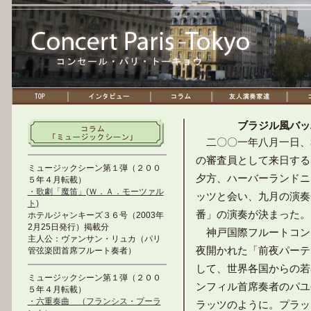
ブラジル風バッ
二〇〇一年八月一日、
の審査員として来日する
ミュージックシーン第１弾（２００
夕方、ハーバーランドニ
５年４月転載）
・歌劇「魔笛」(Ｗ．Ａ．モーツァル
ッツと会い、九月の演奏
ト)
番」の演奏が決まった。
ホテルジャンキーズ３６号（2003年
2月25日発行）掲載分
神戸国際フルートコン
主人公：ヴァンサン・リュカ（パリ
夜開かれた「前夜パーテ
管弦楽団首席フルート奏者）
して、世界各国からの若
ミュージックシーン第１弾（２００
ンフィル首席奏者のパユ
５年４月転載）
・六重奏曲 （フランシス・プーラ
ラッツのように。プラッ