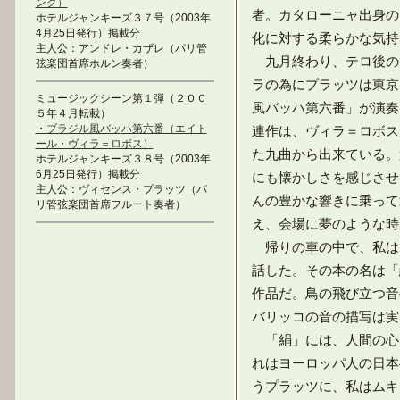
ンク）
者。カタローニャ出身の
ホテルジャンキーズ３７号（2003年
4月25日発行）掲載分
化に対する柔らかな気持
主人公：アンドレ・カザレ（パリ管
九月終わり、テロ後の
弦楽団首席ホルン奏者）
ラの為にプラッツは東京
ミュージックシーン第１弾（２００
風バッハ第六番」が演奏
５年４月転載）
・ブラジル風バッハ第六番（エイト
連作は、ヴィラ＝ロボス
ール・ヴィラ＝ロボス）
た九曲から出来ている。
ホテルジャンキーズ３８号（2003年
6月25日発行）掲載分
にも懐かしさを感じさせ
主人公：ヴィセンス・プラッツ（パ
んの豊かな響きに乗って
リ管弦楽団首席フルート奏者）
え、会場に夢のような時
帰りの車の中で、私は
話した。その本の名は「
作品だ。鳥の飛び立つ音
バリッコの音の描写は実
「絹」には、人間の心
れはヨーロッパ人の日本
うプラッツに、私はムキ